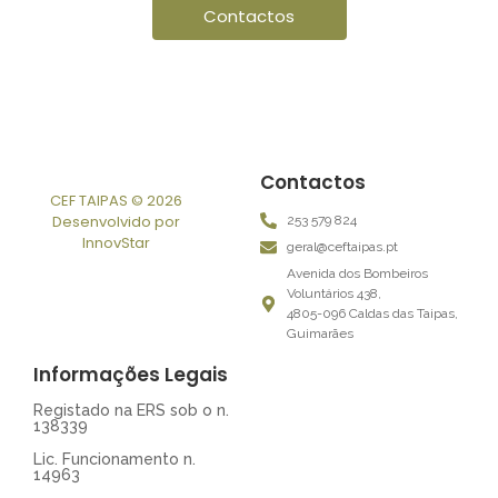
Contactos
Contactos
CEF TAIPAS © 2026
Desenvolvido por
253 579 824
InnovStar
geral@ceftaipas.pt
Avenida dos Bombeiros
Voluntários 438,
4805-096 Caldas das Taipas,
Guimarães
Informações Legais
Registado na ERS sob o n.
138339
Lic. Funcionamento n.
14963