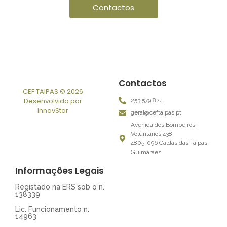
Contactos
Contactos
CEF TAIPAS © 2026
Desenvolvido por
253 579 824
InnovStar
geral@ceftaipas.pt
Avenida dos Bombeiros
Voluntários 438,
4805-096 Caldas das Taipas,
Guimarães
Informações Legais
Registado na ERS sob o n.
138339
Lic. Funcionamento n.
14963