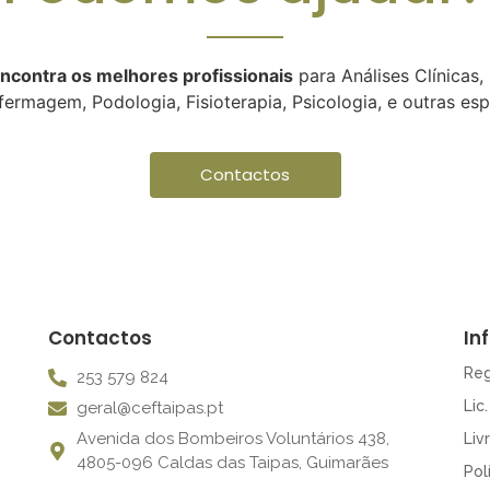
ncontra os melhores profissionais
para Análises Clínicas,
nfermagem, Podologia, Fisioterapia, Psicologia, e outras esp
Contactos
Contactos
In
Reg
253 579 824
Lic
geral@ceftaipas.pt
Avenida dos Bombeiros Voluntários 438,
Liv
4805-096 Caldas das Taipas, Guimarães
Pol